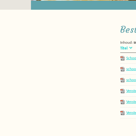
Bes
Inhoud:
s
Titel
Schoo
schoo
schoo
Venst
df
Venst
(2).pdf
Venst
df