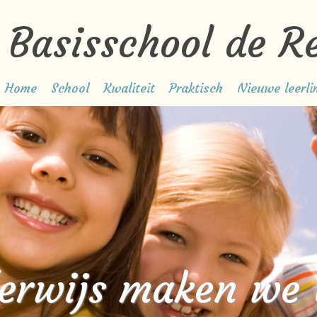
Basisschool de R
Home
School
Kwaliteit
Praktisch
Nieuwe leerli
erwijs maken we 