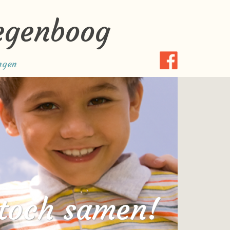
egenboog
ngen
toch samen!